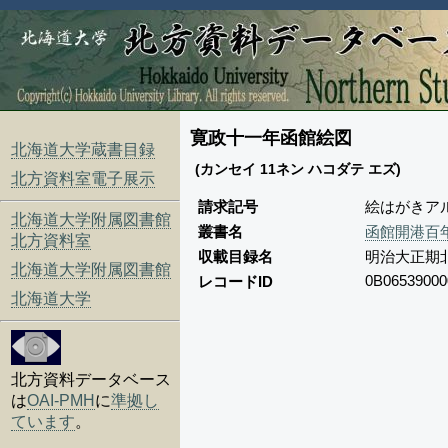
寛政十一年函館絵図
北海道大学蔵書目録
(カンセイ 11ネン ハコダテ エズ)
北方資料室電子展示
請求記号
絵はがきアル
北海道大学附属図書館
叢書名
函館開港百
北方資料室
収載目録名
明治大正期
北海道大学附属図書館
0B06539000
レコードID
北海道大学
北方資料データベース
は
OAI-PMH
に
準拠し
ています
。