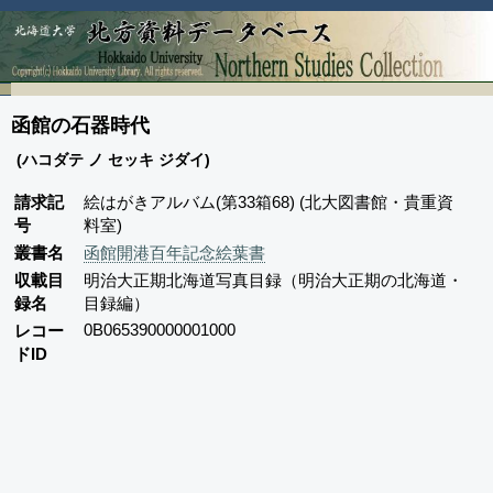
函館の石器時代
(ハコダテ ノ セッキ ジダイ)
請求記
絵はがきアルバム(第33箱68) (北大図書館・貴重資
号
料室)
叢書名
函館開港百年記念絵葉書
収載目
明治大正期北海道写真目録（明治大正期の北海道・
録名
目録編）
0B065390000001000
レコー
ドID