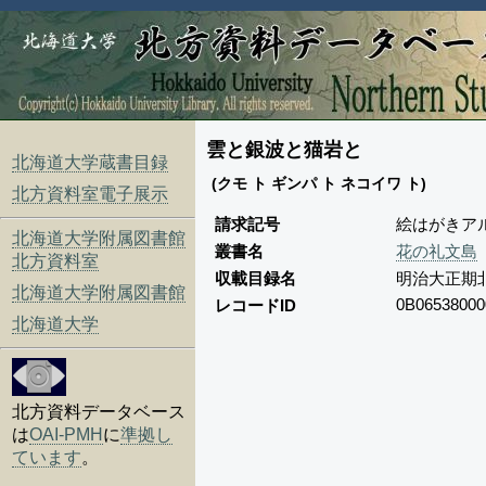
雲と銀波と猫岩と
北海道大学蔵書目録
(クモ ト ギンパ ト ネコイワ ト)
北方資料室電子展示
請求記号
絵はがきアル
北海道大学附属図書館
叢書名
花の礼文島
北方資料室
収載目録名
明治大正期
北海道大学附属図書館
0B06538000
レコードID
北海道大学
北方資料データベース
は
OAI-PMH
に
準拠し
ています
。