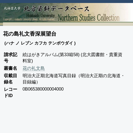
花の島礼文香深展望台
(ハナ ノ レブン カフカ テンボウダイ )
請求記
絵はがきアルバム(第33箱58) (北大図書館・貴重資
号
料室)
叢書名
花の礼文島
収載目
明治大正期北海道写真目録（明治大正期の北海道・
録名
目録編）
0B065380000004000
レコー
ドID