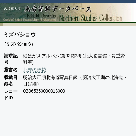
ミズバショウ
(ミズバショウ)
請求記
絵はがきアルバム(第33箱28) (北大図書館・貴重資
号
料室)
叢書名
北邦の野花
収載目
明治大正期北海道写真目録（明治大正期の北海道・
録名
目録編）
0B065350000013000
レコー
ドID