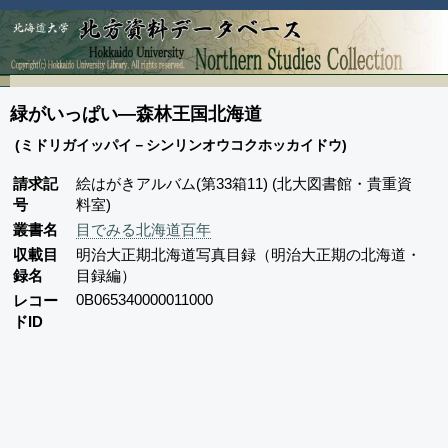
緑がいっぱい―森林王国北海道
(ミドリガイッパイ－シンリンオウコクホッカイドウ)
請求記
絵はがきアルバム(第33箱11) (北大図書館・貴重資
号
料室)
叢書名
目でみる北海道百年
収載目
明治大正期北海道写真目録（明治大正期の北海道・
録名
目録編）
0B065340000011000
レコー
ドID