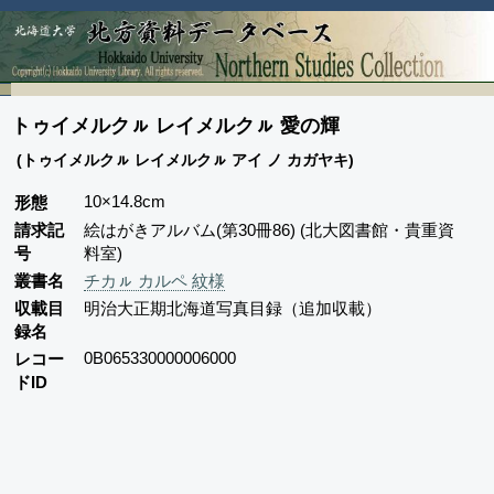
トゥイメルクㇽ レイメルクㇽ 愛の輝
(トゥイメルクㇽ レイメルクㇽ アイ ノ カガヤキ)
10×14.8cm
形態
請求記
絵はがきアルバム(第30冊86) (北大図書館・貴重資
号
料室)
叢書名
チカㇽ カルペ 紋様
収載目
明治大正期北海道写真目録（追加収載）
録名
0B065330000006000
レコー
ドID