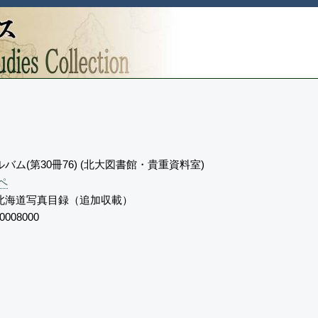
バム(第30冊76) (北大図書館・貴重資料室)
ペ
北海道写真目録（追加収載）
0008000