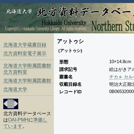
アットゥシ
北海道大学蔵書目録
(アットゥシ)
北方資料室電子展示
10×14.8cm
形態
北海道大学附属図書館
請求記号
絵はがきアル
北方資料室
叢書名
チカㇽ カル
北海道大学附属図書館
収載目録名
明治大正期
北海道大学
0B06532000
レコードID
北方資料データベース
は
OAI-PMH
に
準拠し
ています
。