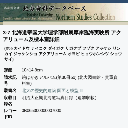
3-7 北海道帝国大学理学部附属厚岸臨海実験所 アク
アリューム及標本室詳細
(ホッカイドウ テイコク ダイガク リガクブ フゾク アッケシ リン
カイ ジッケンショ アクアリューム オヨビ ヒョウホンシツ ショウ
サイ)
10×14.8cm
形態
請求記
絵はがきアルバム(第30冊59) (北大図書館・貴重資
号
料室)
叢書名
北大の歴史的建築 図面と模型 Ⅲ
収載目
明治大正期北海道写真目録（追加収載）
録名
0B065300000007000
レコー
ドID