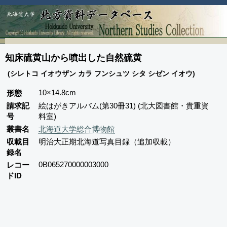
知床硫黄山から噴出した自然硫黄
(シレトコ イオウザン カラ フンシュツ シタ シゼン イオウ)
10×14.8cm
形態
請求記
絵はがきアルバム(第30冊31) (北大図書館・貴重資
号
料室)
叢書名
北海道大学総合博物館
収載目
明治大正期北海道写真目録（追加収載）
録名
0B065270000003000
レコー
ドID