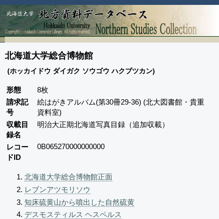
北海道大学総合博物館
(ホッカイドウ ダイガク ソウゴウ ハクブツカン)
形態
8枚
請求記
絵はがきアルバム(第30冊29-36) (北大図書館・貴重
号
資料室)
収載目
明治大正期北海道写真目録（追加収載）
録名
0B065270000000000
レコー
ドID
北海道大学総合博物館正面
レブンアツモリソウ
知床硫黄山から噴出した自然硫黄
デスモスティルス ヘスペルス