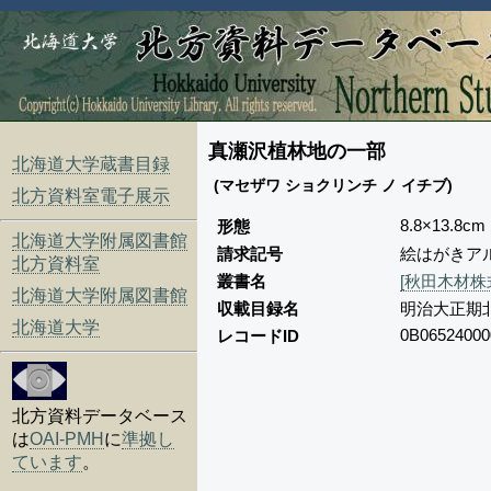
真瀬沢植林地の一部
北海道大学蔵書目録
(マセザワ ショクリンチ ノ イチブ)
北方資料室電子展示
8.8×13.8cm
形態
北海道大学附属図書館
請求記号
絵はがきアル
北方資料室
叢書名
[秋田木材株
北海道大学附属図書館
収載目録名
明治大正期
北海道大学
0B06524000
レコードID
北方資料データベース
は
OAI-PMH
に
準拠し
ています
。