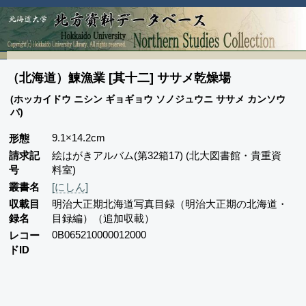
（北海道）鰊漁業 [其十二] ササメ乾燥場
(ホッカイドウ ニシン ギョギョウ ソノジュウニ ササメ カンソウ
バ)
9.1×14.2cm
形態
請求記
絵はがきアルバム(第32箱17) (北大図書館・貴重資
号
料室)
叢書名
[にしん]
収載目
明治大正期北海道写真目録（明治大正期の北海道・
録名
目録編）（追加収載）
0B065210000012000
レコー
ドID