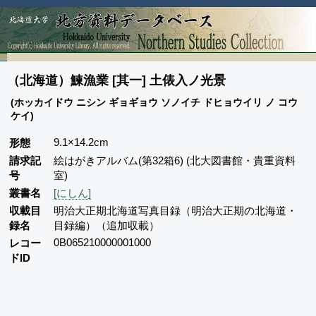
（北海道）鰊漁業 [其一] 土俵入ノ光景
(ホッカイドウ ニシン ギョギョウ ソノイチ ドヒョウイリ ノ コウ
ケイ)
9.1×14.2cm
形態
請求記
絵はがきアルバム(第32箱6) (北大図書館・貴重資料
号
室)
叢書名
[にしん]
収載目
明治大正期北海道写真目録（明治大正期の北海道・
録名
目録編）（追加収載）
0B065210000001000
レコー
ドID