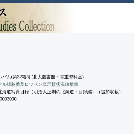
バム(第32箱3) (北大図書館・貴重資料室)
ケル膃肭臍及ロツペン鳥群棲状況絵葉書
北海道写真目録（明治大正期の北海道・目録編）（追加収載）
0003000