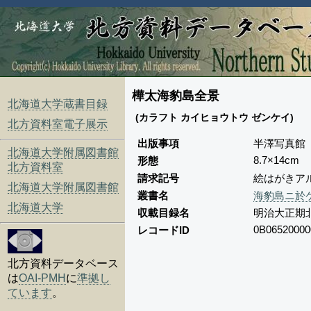
樺太海豹島全景
北海道大学蔵書目録
(カラフト カイヒョウトウ ゼンケイ)
北方資料室電子展示
出版事項
半澤写真館
北海道大学附属図書館
8.7×14cm
形態
北方資料室
請求記号
絵はがきアル
北海道大学附属図書館
叢書名
海豹島ニ於
北海道大学
収載目録名
明治大正期
0B06520000
レコードID
北方資料データベース
は
OAI-PMH
に
準拠し
ています
。