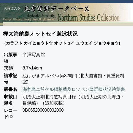
樺太海豹島オットセイ遊泳状況
(カラフト カイヒョウトウ オットセイ ユウエイ ジョウキョウ)
出版事
半澤写真館
項
8.7×14cm
形態
請求記
絵はがきアルバム(第32箱2) (北大図書館・貴重資料
号
室)
叢書名
海豹島ニ於ケル膃肭臍及ロツペン鳥群棲状況絵葉書
収載目
明治大正期北海道写真目録（明治大正期の北海道・
録名
目録編）（追加収載）
0B065200000002000
レコー
ドID