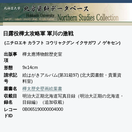
日露役樺太攻略軍 軍川の激戦
(ニチロエキ カラフト コウリャクグン イクサガワ ノ ゲキセン)
出版事
樺太應博物館歴史室
項
9x14cm
形態
請求記
絵はがきアルバム(第31箱97) (北大図書館・貴重資
号
料室)
叢書名
樺太歴史壁画絵葉書
収載目
明治大正期北海道写真目録（明治大正期の北海道・
録名
目録編）（追加収載）
0B065190000004000
レコー
ドID