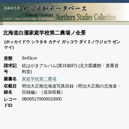
北海道白瀧家庭学校第二農場ノ全景
(ホッカイドウ シラタキ カテイ ガッコウ ダイ２ノウジョウ ゼン
ケイ)
9x43cm
形態
請求記
絵はがきアルバム(第31箱87) (北大図書館・貴重資
号
料室)
叢書名
家庭学校第二農場
収載目
明治大正期北海道写真目録（明治大正期の北海道・
録名
目録編）（追加収載）
0B065170000010000
レコー
ドID