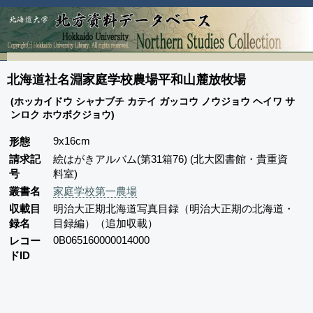
北海道社名淵家庭学校農場平和山麓放牧場
(ホッカイドウ シャナブチ カテイ ガッコウ ノウジョウ ヘイワ サ
ンロク ホウボクジョウ)
9x16cm
形態
請求記
絵はがきアルバム(第31箱76) (北大図書館・貴重資
号
料室)
叢書名
家庭学校第一農場
収載目
明治大正期北海道写真目録（明治大正期の北海道・
録名
目録編）（追加収載）
0B065160000014000
レコー
ドID