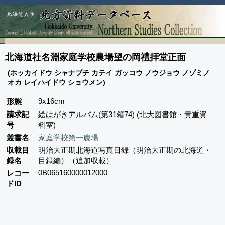
北海道社名淵家庭学校農場望の岡禮拝堂正面
(ホッカイドウ シャナブチ カテイ ガッコウ ノウジョウ ノゾミノ
オカ レイハイドウ ショウメン)
9x16cm
形態
請求記
絵はがきアルバム(第31箱74) (北大図書館・貴重資
号
料室)
叢書名
家庭学校第一農場
収載目
明治大正期北海道写真目録（明治大正期の北海道・
録名
目録編）（追加収載）
0B065160000012000
レコー
ドID