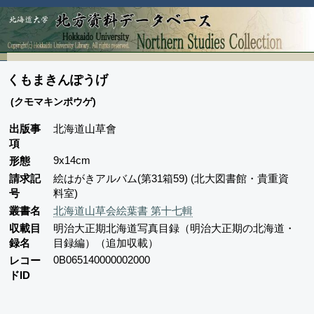
くもまきんぽうげ
(クモマキンポウゲ)
出版事
北海道山草會
項
9x14cm
形態
請求記
絵はがきアルバム(第31箱59) (北大図書館・貴重資
号
料室)
叢書名
北海道山草会絵葉書 第十七輯
収載目
明治大正期北海道写真目録（明治大正期の北海道・
録名
目録編）（追加収載）
0B065140000002000
レコー
ドID