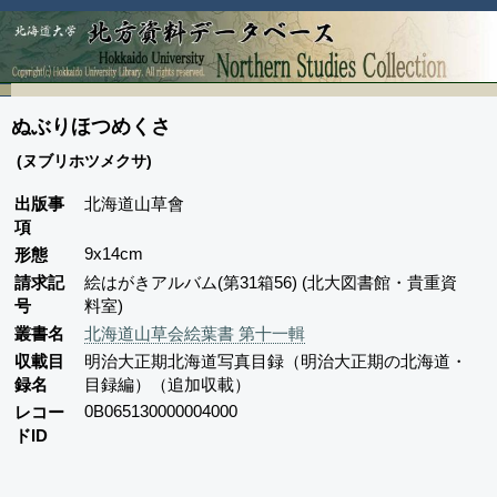
ぬぶりほつめくさ
(ヌブリホツメクサ)
出版事
北海道山草會
項
9x14cm
形態
請求記
絵はがきアルバム(第31箱56) (北大図書館・貴重資
号
料室)
叢書名
北海道山草会絵葉書 第十一輯
収載目
明治大正期北海道写真目録（明治大正期の北海道・
録名
目録編）（追加収載）
0B065130000004000
レコー
ドID