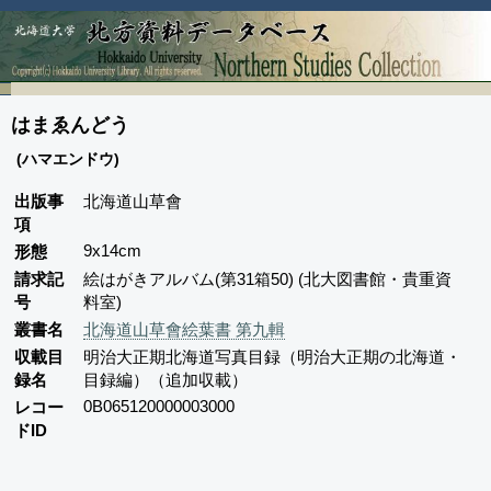
はまゑんどう
(ハマエンドウ)
出版事
北海道山草會
項
9x14cm
形態
請求記
絵はがきアルバム(第31箱50) (北大図書館・貴重資
号
料室)
叢書名
北海道山草會絵葉書 第九輯
収載目
明治大正期北海道写真目録（明治大正期の北海道・
録名
目録編）（追加収載）
0B065120000003000
レコー
ドID