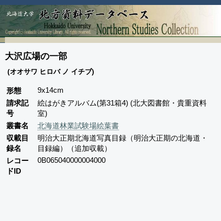
大沢広場の一部
(オオサワ ヒロバ ノ イチブ)
9x14cm
形態
請求記
絵はがきアルバム(第31箱4) (北大図書館・貴重資料
号
室)
叢書名
北海道林業試験場絵葉書
収載目
明治大正期北海道写真目録（明治大正期の北海道・
録名
目録編）（追加収載）
0B065040000004000
レコー
ドID