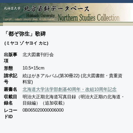
「都ぞ弥生」歌碑
(ミヤコ ゾ ヤヨイ カヒ)
出版事
北大図書刊行会
項
10.5×15cm
形態
請求記
絵はがきアルバム(第30冊22) (北大図書館・貴重資
号
料室)
叢書名
北海道大学法学部創基40周年・改組10周年記念
収載目
明治大正期北海道写真目録（明治大正期の北海道・
録名
目録編）（追加収載）
0B065020000006000
レコー
ドID