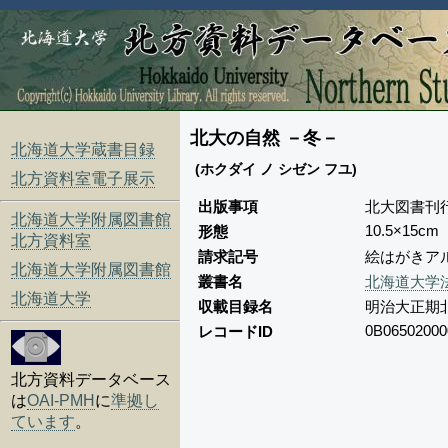
北大の自然 －冬－
北海道大学蔵書目録
(ホクダイ ノ シゼン フユ)
北方資料室電子展示
出版事項
北大図書刊
北海道大学附属図書館
10.5×15cm
形態
北方資料室
請求記号
絵はがきアル
北海道大学附属図書館
叢書名
北海道大学法
北海道大学
収載目録名
明治大正期
0B06502000
レコードID
北方資料データベース
は
OAI-PMH
に
準拠し
ています
。