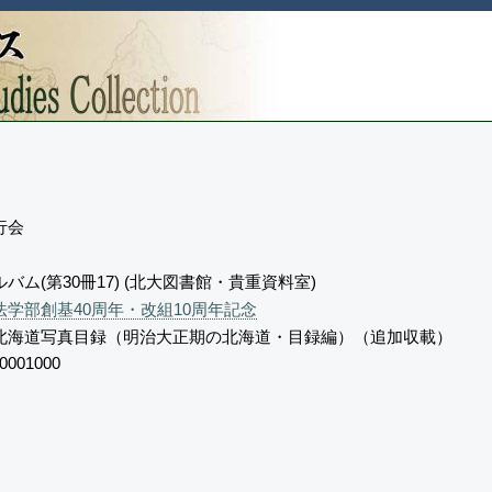
行会
バム(第30冊17) (北大図書館・貴重資料室)
学部創基40周年・改組10周年記念
北海道写真目録（明治大正期の北海道・目録編）（追加収載）
0001000