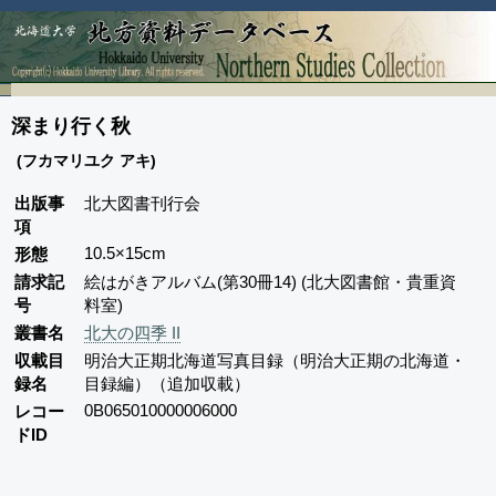
深まり行く秋
(フカマリユク アキ)
出版事
北大図書刊行会
項
10.5×15cm
形態
請求記
絵はがきアルバム(第30冊14) (北大図書館・貴重資
号
料室)
叢書名
北大の四季 II
収載目
明治大正期北海道写真目録（明治大正期の北海道・
録名
目録編）（追加収載）
0B065010000006000
レコー
ドID