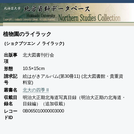
植物園のライラック
(ショクブツエン ノ ライラック)
出版事
北大図書刊行会
項
10.5×15cm
形態
請求記
絵はがきアルバム(第30冊11) (北大図書館・貴重資
号
料室)
叢書名
北大の四季 II
収載目
明治大正期北海道写真目録（明治大正期の北海道・
録名
目録編）（追加収載）
0B065010000003000
レコー
ドID