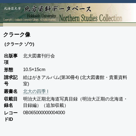
クラーク像
(クラーク ゾウ)
出版事
北大図書刊行会
項
10.5×15cm
形態
請求記
絵はがきアルバム(第30冊4) (北大図書館・貴重資料
号
室)
叢書名
北大の四季 I
収載目
明治大正期北海道写真目録（明治大正期の北海道・
録名
目録編）（追加収載）
0B065000000004000
レコー
ドID