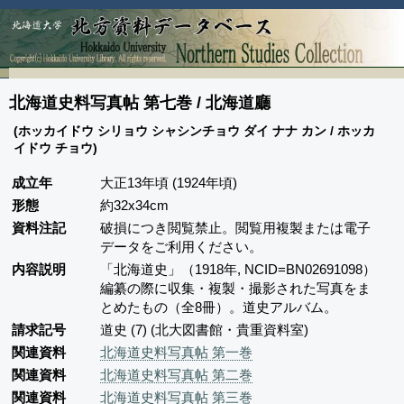
北海道史料写真帖 第七巻 / 北海道廳
(ホッカイドウ シリョウ シャシンチョウ ダイ ナナ カン / ホッカ
イドウ チョウ)
成立年
大正13年頃 (1924年頃)
形態
約32x34cm
資料注記
破損につき閲覧禁止。閲覧用複製または電子
データをご利用ください。
内容説明
「北海道史」（1918年, NCID=BN02691098）
編纂の際に収集・複製・撮影された写真をま
とめたもの（全8冊）。道史アルバム。
請求記号
道史 (7) (北大図書館・貴重資料室)
関連資料
北海道史料写真帖 第一巻
関連資料
北海道史料写真帖 第二巻
関連資料
北海道史料写真帖 第三巻