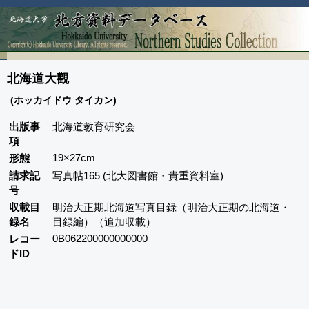
北海道大觀
(ホッカイドウ タイカン)
出版事
北海道教育研究会
項
19×27cm
形態
請求記
写真帖165 (北大図書館・貴重資料室)
号
収載目
明治大正期北海道写真目録（明治大正期の北海道・
録名
目録編）（追加収載）
0B062200000000000
レコー
ドID