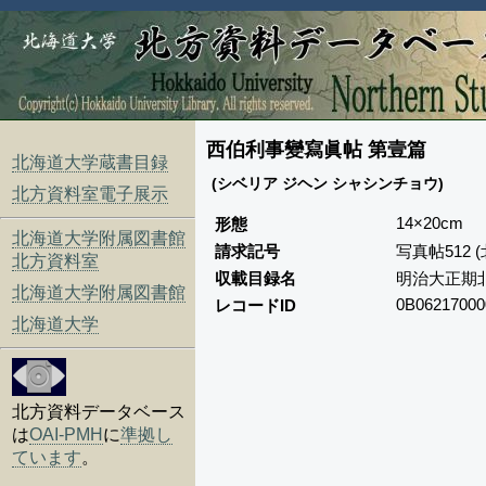
西伯利事變寫眞帖 第壹篇
北海道大学蔵書目録
(シベリア ジヘン シャシンチョウ)
北方資料室電子展示
14×20cm
形態
北海道大学附属図書館
請求記号
写真帖512
北方資料室
収載目録名
明治大正期
北海道大学附属図書館
0B06217000
レコードID
北海道大学
北方資料データベース
は
OAI-PMH
に
準拠し
ています
。