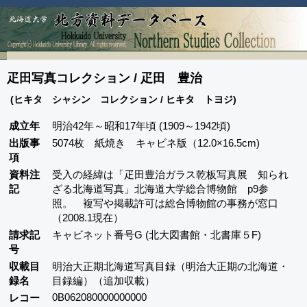
疋田写真コレクション / 疋田 豊治
(ヒキタ シャシン コレクション / ヒキタ トヨジ)
成立年
明治42年～昭和17年頃 (1909～1942頃)
出版事
5074枚 紙焼き キャビネ版（12.0×16.5cm)
項
資料注
受入の経緯は「疋田豊治ガラス乾板写真展 知られ
記
ざる北海道写真」北海道大学総合博物館 p9参
照。 複写や掲載許可は総合博物館の事務が窓口
（2008.1現在）
請求記
キャビネット番号G (北大図書館・北書庫５F)
号
収載目
明治大正期北海道写真目録（明治大正期の北海道・
録名
目録編）（追加収載）
0B062080000000000
レコー