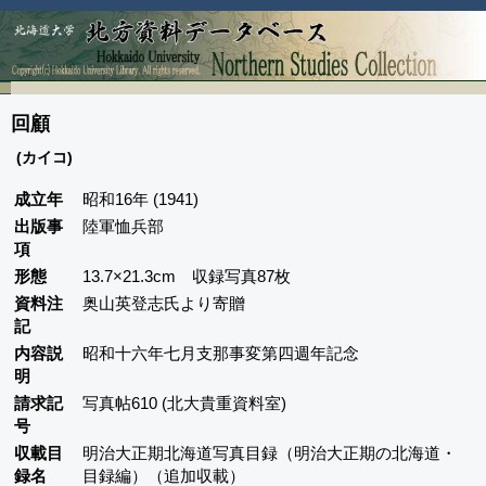
回顧
(カイコ)
成立年
昭和16年 (1941)
出版事
陸軍恤兵部
項
形態
13.7×21.3cm 収録写真87枚
資料注
奥山英登志氏より寄贈
記
内容説
昭和十六年七月支那事変第四週年記念
明
請求記
写真帖610 (北大貴重資料室)
号
収載目
明治大正期北海道写真目録（明治大正期の北海道・
録名
目録編）（追加収載）