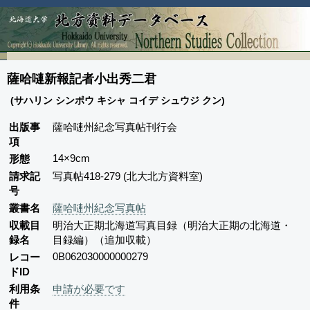
薩哈嗹新報記者小出秀二君
(サハリン シンポウ キシャ コイデ シュウジ クン)
出版事
薩哈嗹州紀念写真帖刊行会
項
14×9cm
形態
請求記
写真帖418-279 (北大北方資料室)
号
叢書名
薩哈嗹州紀念写真帖
収載目
明治大正期北海道写真目録（明治大正期の北海道・
録名
目録編）（追加収載）
0B062030000000279
レコー
ドID
利用条
申請が必要です
件