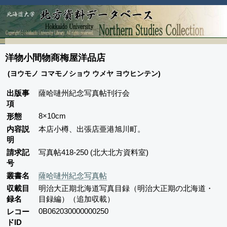
洋物小間物商梅屋洋品店
(ヨウモノ コマモノショウ ウメヤ ヨウヒンテン)
出版事
薩哈嗹州紀念写真帖刊行会
項
8×10cm
形態
内容説
本店小樽、出張店亜港旭川町。
明
請求記
写真帖418-250 (北大北方資料室)
号
叢書名
薩哈嗹州紀念写真帖
収載目
明治大正期北海道写真目録（明治大正期の北海道・
録名
目録編）（追加収載）
0B062030000000250
レコー
ドID