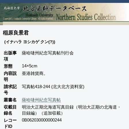
稲原良景君
(イナハラ ヨシカゲ クン(?))
出版事
薩哈嗹州紀念写真帖刊行会
項
14×5cm
形態
内容説
亜港雑貨商。
明
請求記
写真帖418-244 (北大北方資料室)
号
叢書名
薩哈嗹州紀念写真帖
収載目
明治大正期北海道写真目録（明治大正期の北海道・
録名
目録編）（追加収載）
0B062030000000244
レコー
ドID