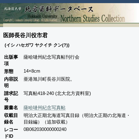
医師長谷川役市君
(イシ ハセガワ ヤクイチ クン(?))
出版事
薩哈嗹州紀念写真帖刊行会
項
14×8cm
形態
内容説
亜港旭川町長谷川医院。
明
請求記
写真帖418-240 (北大北方資料室)
号
叢書名
薩哈嗹州紀念写真帖
収載目
明治大正期北海道写真目録（明治大正期の北海道・
録名
目録編）（追加収載）
0B062030000000240
レコー
ドID