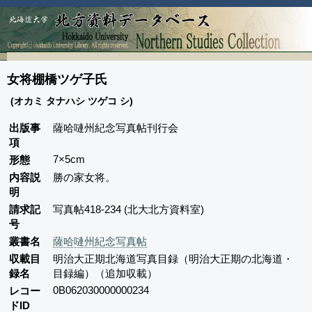
女将棚橋ツゲ子氏
(オカミ タナハシ ツゲコ シ)
出版事
薩哈嗹州紀念写真帖刊行会
項
7×5cm
形態
内容説
勝の家女将。
明
請求記
写真帖418-234 (北大北方資料室)
号
叢書名
薩哈嗹州紀念写真帖
収載目
明治大正期北海道写真目録（明治大正期の北海道・
録名
目録編）（追加収載）
0B062030000000234
レコー
ドID