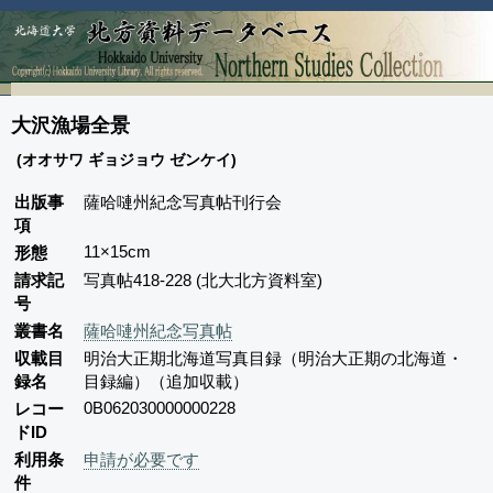
大沢漁場全景
(オオサワ ギョジョウ ゼンケイ)
出版事
薩哈嗹州紀念写真帖刊行会
項
11×15cm
形態
請求記
写真帖418-228 (北大北方資料室)
号
叢書名
薩哈嗹州紀念写真帖
収載目
明治大正期北海道写真目録（明治大正期の北海道・
録名
目録編）（追加収載）
0B062030000000228
レコー
ドID
利用条
申請が必要です
件