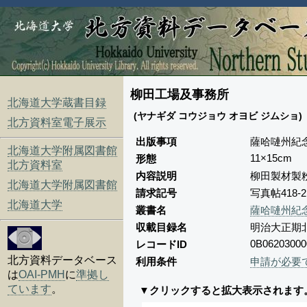
柳田工場及事務所
北海道大学蔵書目録
(ヤナギダ コウジョウ オヨビ ジムショ)
北方資料室電子展示
出版事項
薩哈嗹州紀
北海道大学附属図書館
11×15cm
形態
北方資料室
内容説明
柳田製材製
北海道大学附属図書館
請求記号
写真帖418-
北海道大学
叢書名
薩哈嗹州紀
収載目録名
明治大正期
0B06203000
レコードID
北方資料データベース
利用条件
申請が必要
は
OAI-PMH
に
準拠し
ています
。
▼クリックすると拡大表示されます