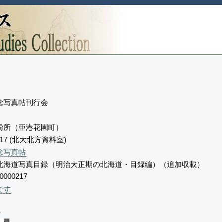
念写真帖刊行会
粉所（亜港花園町）
217 (北大北方資料室)
念写真帖
北海道写真目録（明治大正期の北海道・目録編）（追加収載）
0000217
です
。