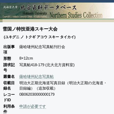
雪国ノ特技亜港スキー大会
(ユキグニ ノ トクギ アコウ スキー タイカイ)
出版事
薩哈嗹州紀念写真帖刊行会
項
8×12cm
形態
請求記
写真帖418-179 (北大北方資料室)
号
叢書名
薩哈嗹州紀念写真帖
収載目
明治大正期北海道写真目録（明治大正期の北海道・
録名
目録編）（追加収載）
0B062030000000179
レコー
ドID
利用条
申請が必要です
件