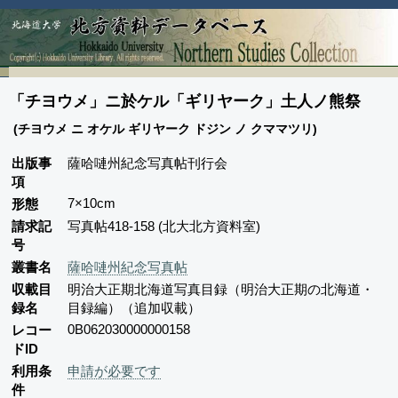
「チヨウメ」ニ於ケル「ギリヤーク」土人ノ熊祭
(チヨウメ ニ オケル ギリヤーク ドジン ノ クママツリ)
出版事
薩哈嗹州紀念写真帖刊行会
項
7×10cm
形態
請求記
写真帖418-158 (北大北方資料室)
号
叢書名
薩哈嗹州紀念写真帖
収載目
明治大正期北海道写真目録（明治大正期の北海道・
録名
目録編）（追加収載）
0B062030000000158
レコー
ドID
利用条
申請が必要です
件