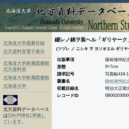
綴レノ錦ヲ装ヘル「ギリヤーク
北海道大学蔵書目録
(ツヅレ ノ ニシキ ヲ ヨソオエル ギリヤ
北方資料室電子展示
出版事項
薩哈嗹州紀
北海道大学附属図書館
9×7cm
形態
北方資料室
請求記号
写真帖418-
北海道大学附属図書館
叢書名
薩哈嗹州紀
北海道大学
収載目録名
明治大正期
0B06203000
レコードID
北方資料データベース
は
OAI-PMH
に
準拠し
ています
。