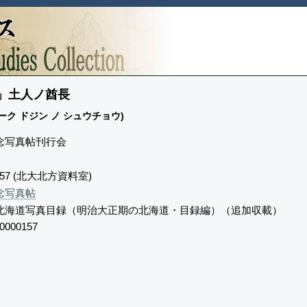
」土人ノ酋長
ーク ドジン ノ シュウチョウ)
念写真帖刊行会
157 (北大北方資料室)
念写真帖
北海道写真目録（明治大正期の北海道・目録編）（追加収載）
0000157