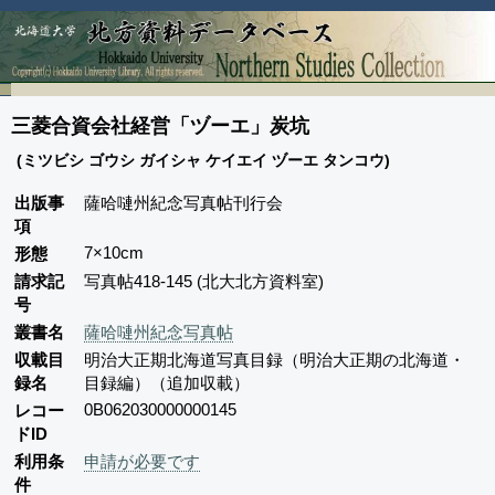
三菱合資会社経営「ヅーエ」炭坑
(ミツビシ ゴウシ ガイシャ ケイエイ ヅーエ タンコウ)
出版事
薩哈嗹州紀念写真帖刊行会
項
7×10cm
形態
請求記
写真帖418-145 (北大北方資料室)
号
叢書名
薩哈嗹州紀念写真帖
収載目
明治大正期北海道写真目録（明治大正期の北海道・
録名
目録編）（追加収載）
0B062030000000145
レコー
ドID
利用条
申請が必要です
件