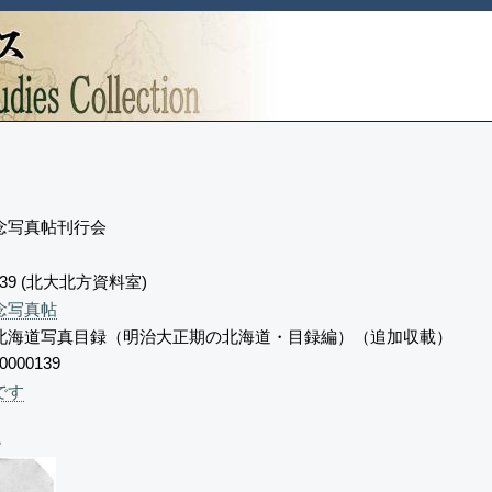
念写真帖刊行会
139 (北大北方資料室)
念写真帖
北海道写真目録（明治大正期の北海道・目録編）（追加収載）
0000139
です
。