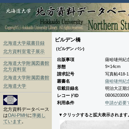
ビルデン橋
北海道大学蔵書目録
(ビルデン バシ)
北方資料室電子展示
出版事項
薩哈嗹州紀
北海道大学附属図書館
9×14cm
形態
北方資料室
請求記号
写真帖418-
北海道大学附属図書館
叢書名
薩哈嗹州紀
北海道大学
収載目録名
明治大正期
0B06203000
レコードID
利用条件
申請が必要
北方資料データベース
▼クリックすると拡大表示されます
は
OAI-PMH
に
準拠し
ています
。