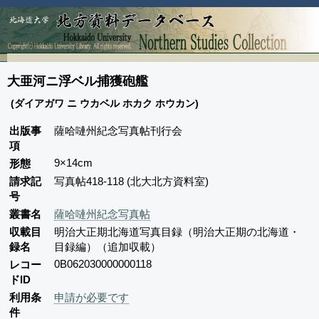
大亜河ニ浮ベル捕獲砲艦
(ダイアガワ ニ ウカベル ホカク ホウカン)
出版事
薩哈嗹州紀念写真帖刊行会
項
9×14cm
形態
請求記
写真帖418-118 (北大北方資料室)
号
叢書名
薩哈嗹州紀念写真帖
収載目
明治大正期北海道写真目録（明治大正期の北海道・
録名
目録編）（追加収載）
0B062030000000118
レコー
ドID
利用条
申請が必要です
件