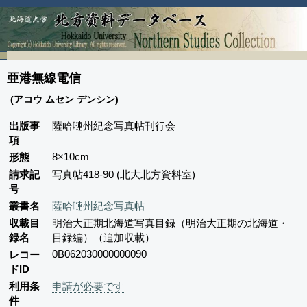
亜港無線電信
(アコウ ムセン デンシン)
出版事
薩哈嗹州紀念写真帖刊行会
項
8×10cm
形態
請求記
写真帖418-90 (北大北方資料室)
号
叢書名
薩哈嗹州紀念写真帖
収載目
明治大正期北海道写真目録（明治大正期の北海道・
録名
目録編）（追加収載）
0B062030000000090
レコー
ドID
利用条
申請が必要です
件