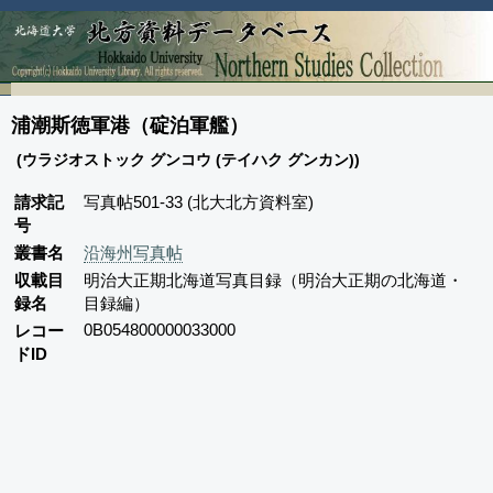
浦潮斯徳軍港（碇泊軍艦）
(ウラジオストック グンコウ (テイハク グンカン))
請求記
写真帖501-33 (北大北方資料室)
号
叢書名
沿海州写真帖
収載目
明治大正期北海道写真目録（明治大正期の北海道・
録名
目録編）
0B054800000033000
レコー
ドID