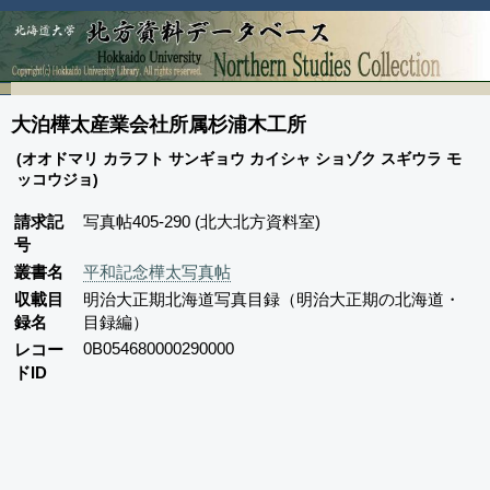
大泊樺太産業会社所属杉浦木工所
(オオドマリ カラフト サンギョウ カイシャ ショゾク スギウラ モ
ッコウジョ)
請求記
写真帖405-290 (北大北方資料室)
号
叢書名
平和記念樺太写真帖
収載目
明治大正期北海道写真目録（明治大正期の北海道・
録名
目録編）
0B054680000290000
レコー
ドID